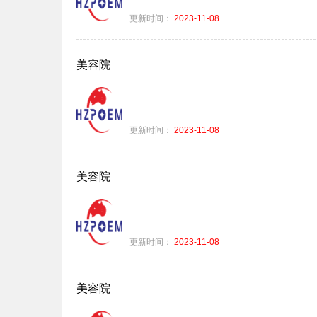
更新时间：
2023-11-08
美容院
更新时间：
2023-11-08
美容院
更新时间：
2023-11-08
美容院