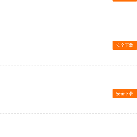
安全下载
安全下载