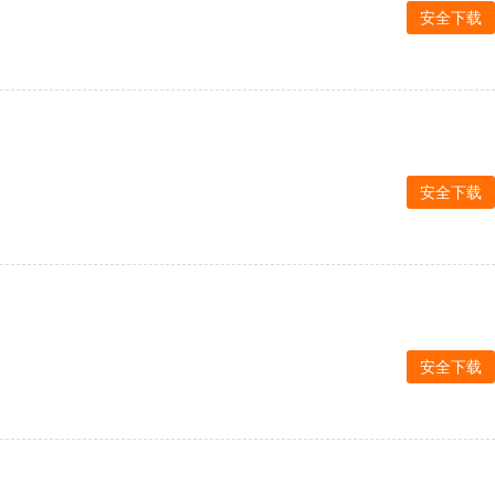
安全下载
安全下载
安全下载