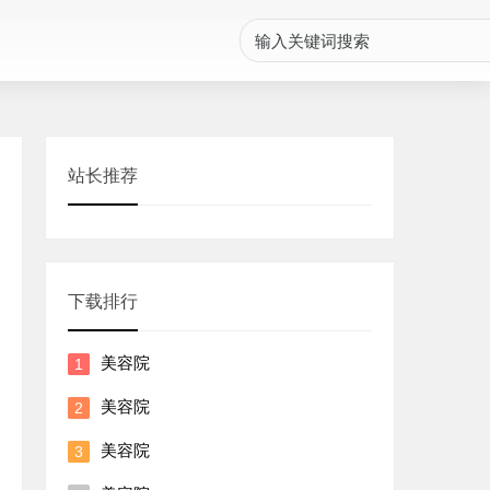
站长推荐
下载排行
美容院
美容院
美容院